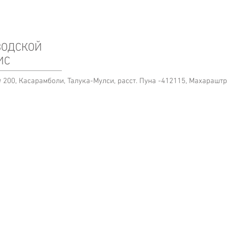
ВОДСКОЙ
ИС
 200, Касарамболи, Талука-Мулси, расст. Пуна -412115, Махарашт