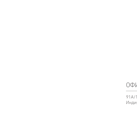
ОФИ
91A/1
Инди