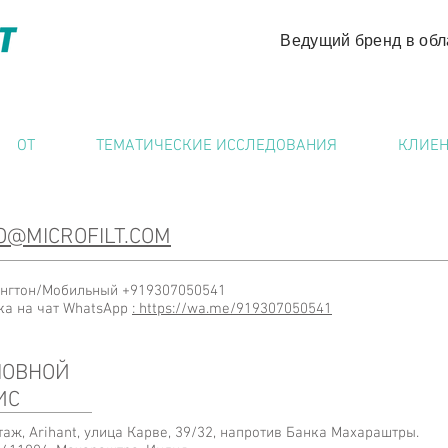
Ведущий бренд в обл
ОТ
ТЕМАТИЧЕСКИЕ ИССЛЕДОВАНИЯ
КЛИЕ
O@MICROFILT.COM
нгтон/Мобильный +919307050541
ка на чат WhatsApp
: https://wa.me/919307050541
ЛОВНОЙ
ИС
таж, Arihant, улица Карве, 39/32, напротив Банка Махараштры.