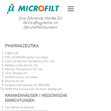
Eine führende Marke für
Reinluftsysteme im
Gesundheitswesen.
PHARMAZEUTIKA
Lupin Ltd.
FDC Ltd.SERUM Institut von Indien.
Cipla Ltd.Advinus Therapeutics Pvt. Ltd.
Ranbaxy Laboratories Ltd.
Advinus Therapeutics Pvt. Ltd.
Ventri Biologicals
SERUM Institut von Indien.
Wockhardt Ltd.
Syngene International Ltd. (BIOCON)
GENO Pharmaceuticals Ltd.Ventri Biologicals
KRANKENHÄUSER / MEDIZINISCHE
EINRICHTUNGEN
Tata Memorial Hospital