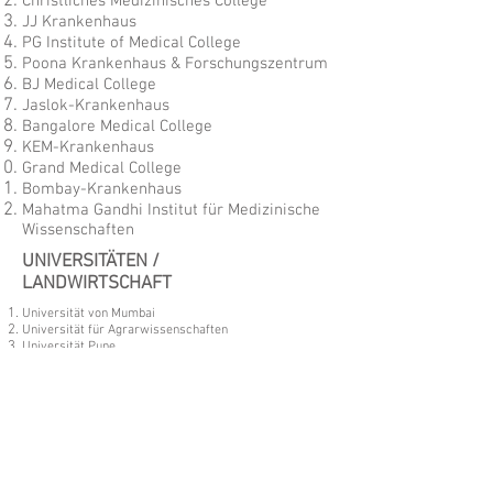
Christliches Medizinisches College
JJ Krankenhaus
PG Institute of Medical College
Poona Krankenhaus & Forschungszentrum
BJ Medical College
Jaslok-Krankenhaus
Bangalore Medical College
KEM-Krankenhaus
Grand Medical College
Bombay-Krankenhaus
Mahatma Gandhi Institut für Medizinische
Wissenschaften
UNIVERSITÄTEN /
LANDWIRTSCHAFT
Universität von Mumbai
Universität für Agrarwissenschaften
Universität Pune
Mahatma Phule Krishi Vidyapeeth
Osmania-Universität
Landwirtschaftliche Universität Gujarat
Banaras Hindu University
Dr. Punjabrao Deshmukh Krishi Vidyapeeth
ANDERE ORGANISATIONEN
Bhabha Atomforschungszentrum