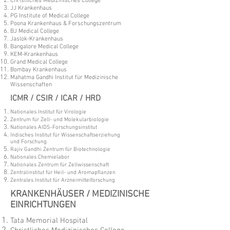
Christliches Medizinisches College
JJ Krankenhaus
PG Institute of Medical College
Poona Krankenhaus & Forschungszentrum
BJ Medical College
Jaslok-Krankenhaus
Bangalore Medical College
KEM-Krankenhaus
Grand Medical College
Bombay Krankenhaus
Mahatma Gandhi Institut für Medizinische
Wissenschaften
ICMR / CSIR / ICAR / HRD
Nationales Institut für Virologie
Zentrum für Zell- und Molekularbiologie
Nationales AIDS-Forschungsinstitut
Indisches Institut für Wissenschaftserziehung
und Forschung
Rajiv Gandhi Zentrum für Biotechnologie
Nationales Chemielabor
Nationales Zentrum für Zellwissenschaft
Zentralinstitut für Heil- und Aromapflanzen
Zentrales Institut für Arzneimittelforschung
KRANKENHÄUSER / MEDIZINISCHE
EINRICHTUNGEN
Tata Memorial Hospital